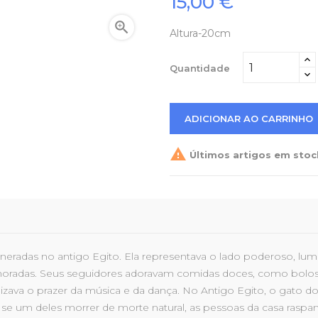
15,00 €

Altura-20cm
Quantidade
ADICIONAR AO CARRINHO

Últimos artigos em stoc
eradas no antigo Egito. Ela representava o lado poderoso, lumin
oradas. Seus seguidores adoravam comidas doces, como bolos de
olizava o prazer da música e da dança. No Antigo Egito, o gato d
e, se um deles morrer de morte natural, as pessoas da casa raspa