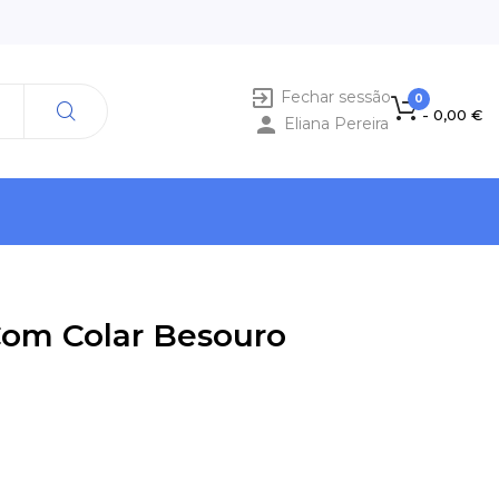

Fechar sessão
0
- 0,00 €

Eliana Pereira
Com Colar Besouro