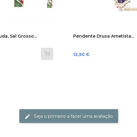
da, Sal Grosso...
Pendente Drusa Ametista...
Preço
12,50 €
Seja o primeiro a fazer uma avaliação