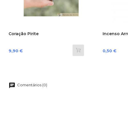
Coração Pirite
Incenso Arru
Preço
Preço
9,90 €
0,50 €
Comentários (0)