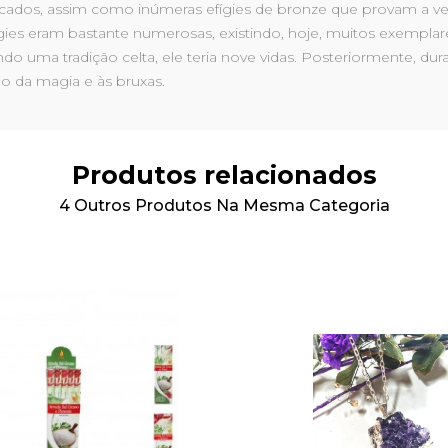
cados, assim como inúmeras efígies de bronze que provam a ve
ígies eram bastante numerosas, existindo, hoje, muitos exempl
undo uma tradição celta, ele teria nove vidas. Posteriormente, du
o da magia e às bruxas.
Produtos relacionados
4 Outros Produtos Na Mesma Categoria