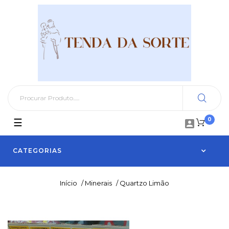
0
Toggle
☰

navigation
CATEGORIAS
Início
/
Minerais
/
Quartzo Limão