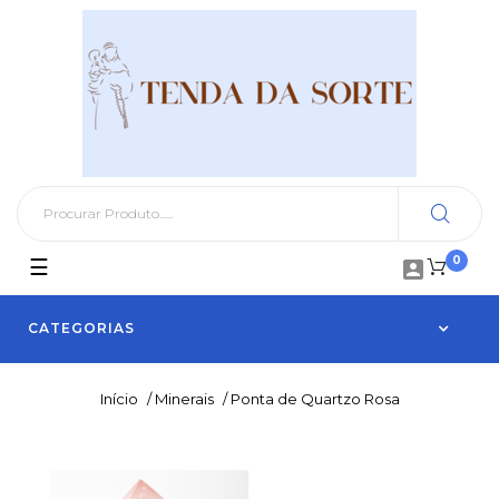
0
Toggle
☰

navigation
CATEGORIAS
Início
/
Minerais
/
Ponta de Quartzo Rosa