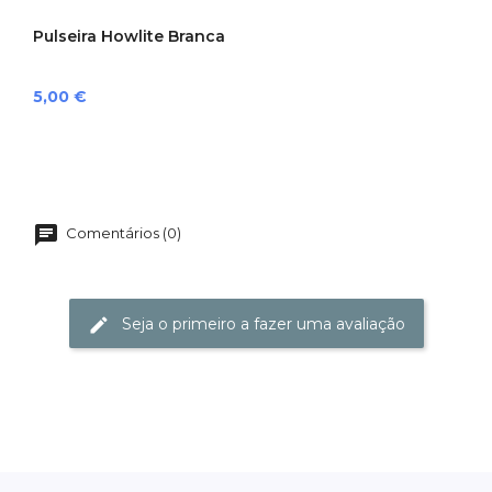
Pulseira Howlite Branca
Preço
5,00 €
Comentários (0)
Seja o primeiro a fazer uma avaliação