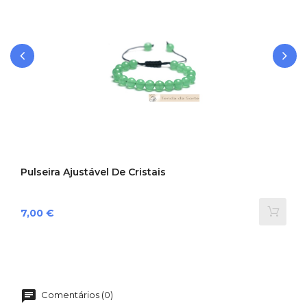
‹
›
Pulseira Ajustável De Cristais
Preço
7,00 €
Comentários (0)