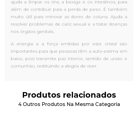
ajuda a limpar os rins, a bexiga e os intestinos, para
além de contribuir para a perda de peso. É também
muito útil para minorar as dores de coluna. Ajuda a
resolver problemas de cariz sexual e a tratar doenças
nos órgãos genitais.
A energia e a força emitidas por este cristal são
importantes para que pessoas têm a auto-estima em
baixo, pois transmite paz interior, sentido de união e
comunhão, restituindo a alegria de viver.
Produtos relacionados
4 Outros Produtos Na Mesma Categoria