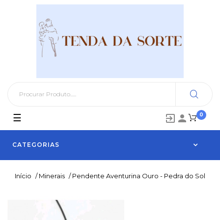
0
Toggle
☰


navigation
CATEGORIAS
Início
/
Minerais
/
Pendente Aventurina Ouro - Pedra do Sol