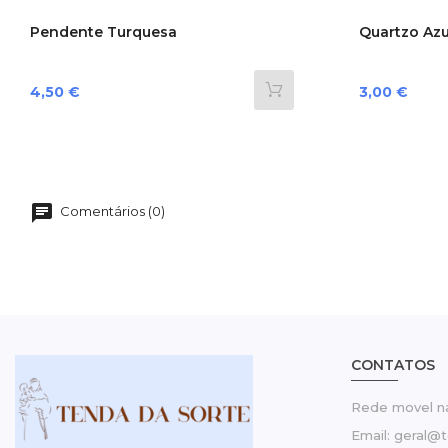
Pendente Turquesa
Quartzo Azu
Preço
Preço
4,50 €
3,00 €
Comentários (0)
CONTATOS
Rede movel na
Email: geral@