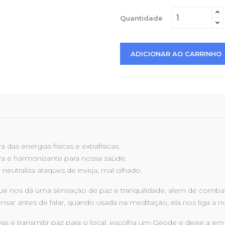
Quantidade
ADICIONAR AO CARRINHO
das energias físicas e extrafísicas.
ra e harmonizante para nossa saúde.
 neutraliza ataques de inveja, mal olhado.
ue nos dá uma sensação de paz e tranquilidade, alem de combate
ar antes de falar, quando usada na meditação, ela nos liga a no
vas e transmitir paz para o local, escolha um Geode e deixe a em 