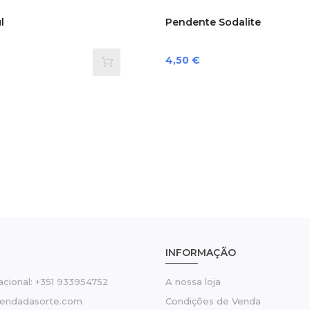
l
Pendente Sodalite
Preço
4,50 €
INFORMAÇÃO
cional: +351 933954752
A nossa loja
tendadasorte.com
Condições de Venda