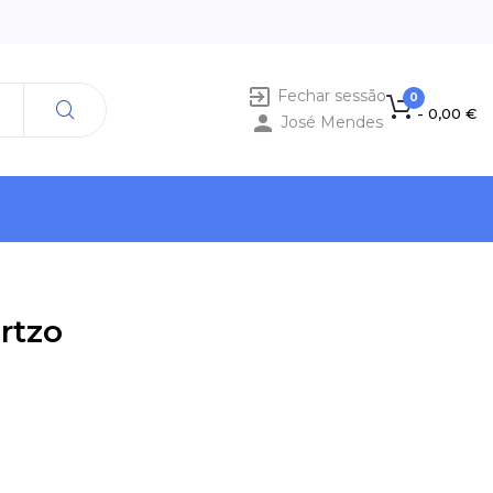

Fechar sessão
0
- 0,00 €

José Mendes
rtzo