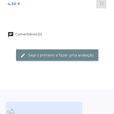
Preço
4,50 €
Comentários (0)
Seja o primeiro a fazer uma avaliação