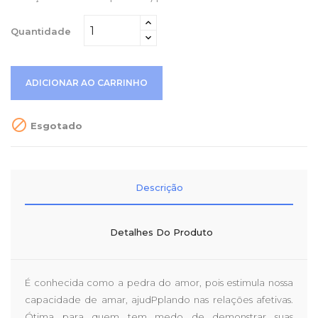
Quantidade
ADICIONAR AO CARRINHO

Esgotado
Descrição
Detalhes Do Produto
É conhecida como a pedra do amor, pois estimula nossa
capacidade de amar, ajudPplando nas relações afetivas.
Ótima para quem tem medo de demonstrar suas