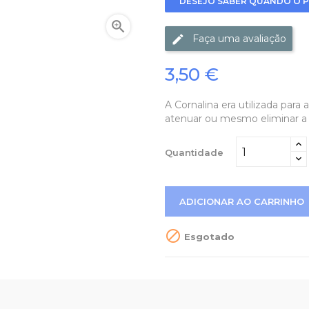
DESEJO SABER QUANDO O P

Faça uma avaliação
3,50 €
A Cornalina era utilizada para 
atenuar ou mesmo eliminar a
Quantidade
ADICIONAR AO CARRINHO

Esgotado