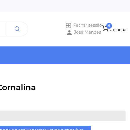

Fechar sessão
0
- 0,00 €

José Mendes
Cornalina