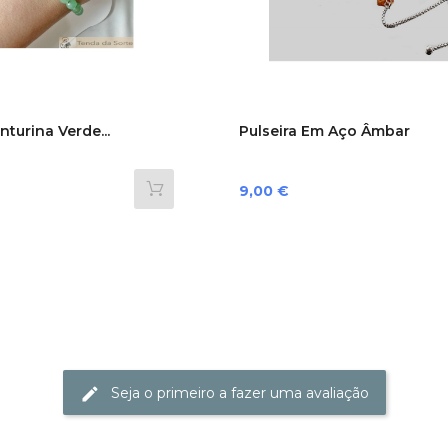
nturina Verde...
Pulseira Em Aço Âmbar
Preço
9,00 €
Seja o primeiro a fazer uma avaliação