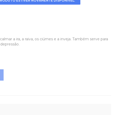
RODUTO ESTIVER NOVAMENTE DISPONÍVEL.
acalmar a ira, a raiva, os ciúmes e a inveja. Também serve para
 depressão.