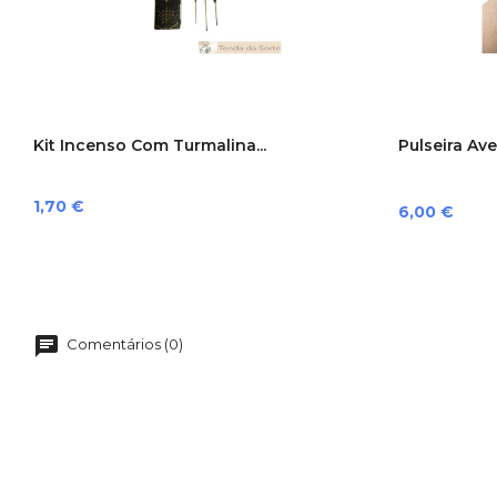
Kit Incenso Com Turmalina...
Pulseira Ave
Preço
1,70 €
Preço
6,00 €
Comentários (0)