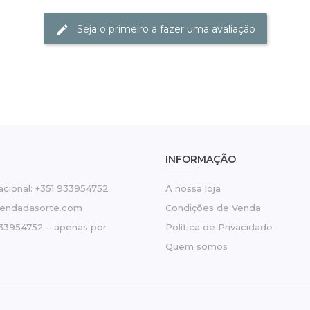
Seja o primeiro a fazer uma avaliação
INFORMAÇÃO
cional: +351 933954752
A nossa loja
tendadasorte.com
Condições de Venda
33954752 – apenas por
Política de Privacidade
Quem somos