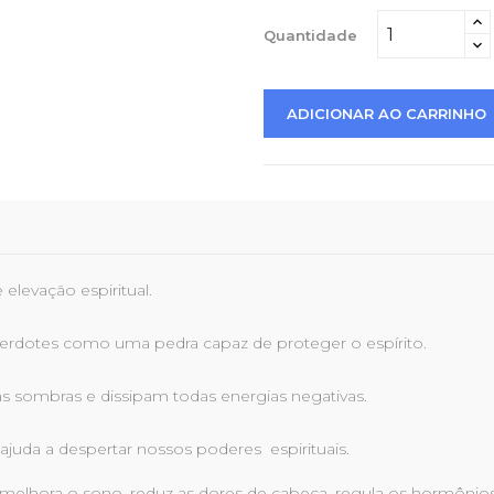
Quantidade
ADICIONAR AO CARRINHO
elevação espiritual.
cerdotes como uma pedra capaz de proteger o espírito.
as sombras e dissipam todas energias negativas.
 ajuda a despertar nossos poderes espirituais.
lhora o sono, reduz as dores de cabeça, regula os hormônios e