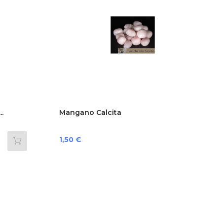
.
Mangano Calcita
Preço
1,50 €