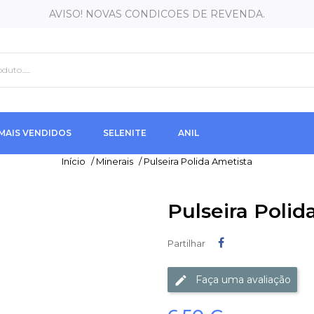
AVISO! NOVAS CONDICOES DE REVENDA.
MAIS VENDIDOS
SELENITE
ANIL
Início
/
Minerais
/
Pulseira Polida Ametista
Pulseira Polid
Partilhar
Partilhar
Faça uma avaliação