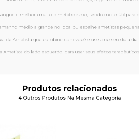
ca o sangue e melhora muito o metabolismo, sendo muito útil pa
amanho médio a grande no local ou espalhe ametistas pequen
joia de Ametista que combine com você e use a no seu dia a dia.
 Ametista do lado esquerdo, para usar seus efeitos terapêuticos
Produtos relacionados
4 Outros Produtos Na Mesma Categoria