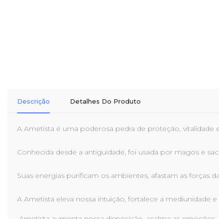
Descrição
Detalhes Do Produto
A Ametista é uma poderosa pedra de proteção, vitalidade e 
Conhecida desde a antiguidade, foi usada por magos e sa
Suas energias purificam os ambientes, afastam as forças d
A Ametista eleva nossa intuição, fortalece a mediunidade e
Ametista aumenta nossa disposição, acalma as emoções, me