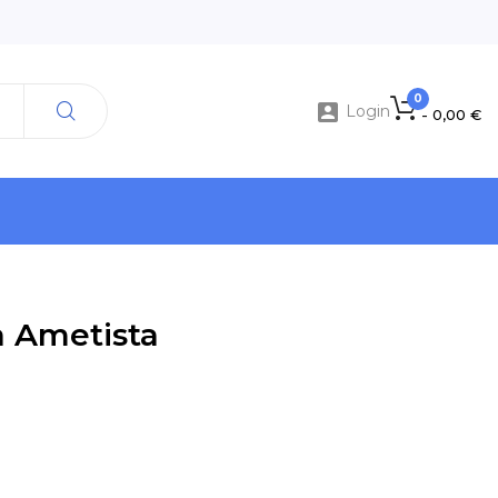
0

Login
- 0,00 €
a Ametista