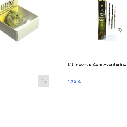
Kit Incenso Com Aventurina..
Preço
1,70 €