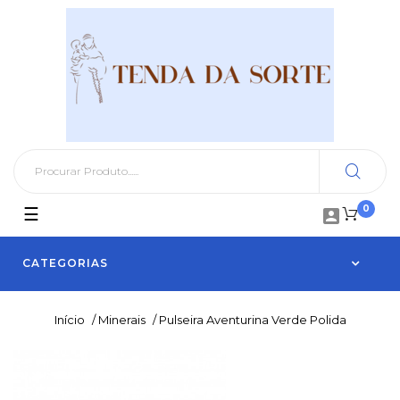
0
Toggle
☰

navigation
CATEGORIAS
Início
/
Minerais
/
Pulseira Aventurina Verde Polida