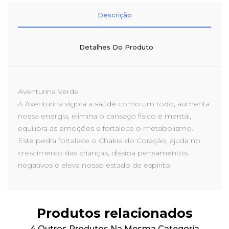
Descrição
Detalhes Do Produto
Aventurina Verde
A Aventurina vigora a saúde como um todo, aumenta
nossa energia, elimina o cansaço físico e mental,
equilibra as emoções e fortalece o metabolismo.
Este pedra fortalece o Chakra do Coração, ajuda no
crescimento das crianças, dissipa pensamentos
negativos e eleva nosso estado de espírito.
Produtos relacionados
4 Outros Produtos Na Mesma Categoria