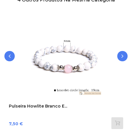
‹
›
Pulseira Howlite Branco E...
Preço
7,50 €