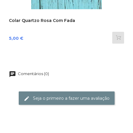
Colar Quartzo Rosa Com Fada
Preço
5,00 €
Comentários (0)
Seja o primeiro a fazer uma avaliação