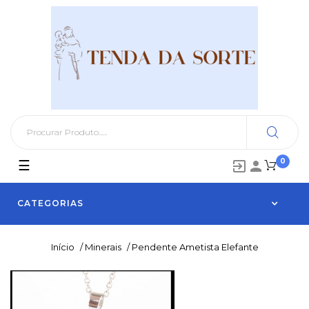
0
Toggle
☰


navigation
CATEGORIAS
Início
/
Minerais
/
Pendente Ametista Elefante