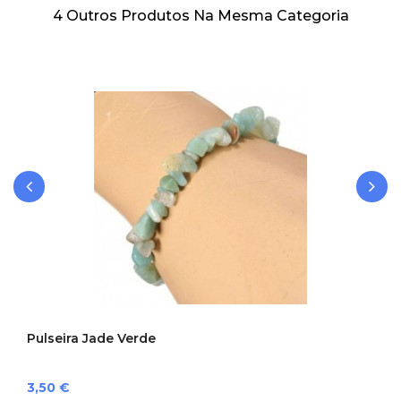
4 Outros Produtos Na Mesma Categoria
‹
›
Pulseira Jade Verde
Preço
3,50 €