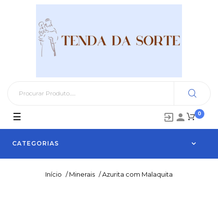
0
Toggle
☰


navigation
CATEGORIAS
Início
/
Minerais
/
Azurita com Malaquita