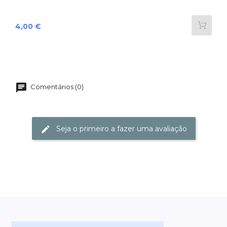
Preço
4,00 €
Comentários (0)
Seja o primeiro a fazer uma avaliação