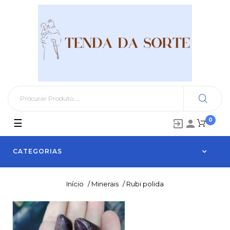
0
Toggle
☰


navigation
CATEGORIAS
Início
/
Minerais
/
Rubi polida