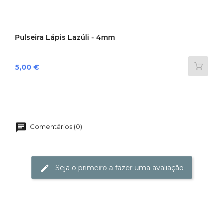
Pulseira Lápis Lazúli - 4mm
Preço
5,00 €
Comentários (0)
Seja o primeiro a fazer uma avaliação