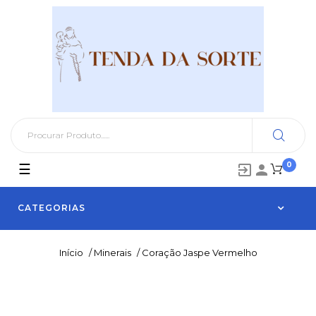
0
Toggle
☰


navigation
CATEGORIAS
Início
/
Minerais
/
Coração Jaspe Vermelho