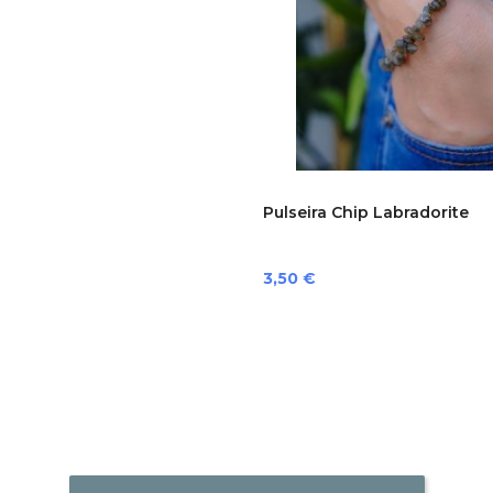
Pulseira Chip Labradorite
Preço
3,50 €