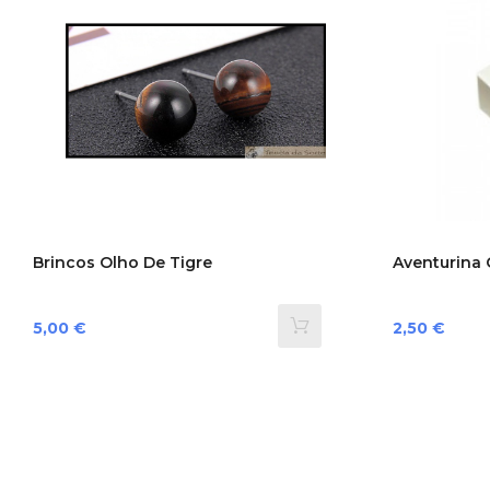
Brincos Olho De Tigre
Aventurina 
Preço
Preço
5,00 €
2,50 €