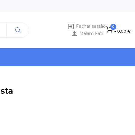

Fechar sessão
0
- 0,00 €

Malam Fati
sta