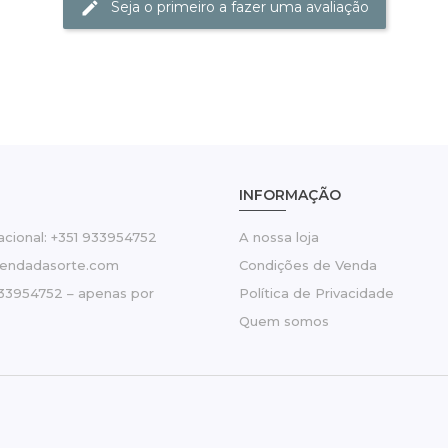
Seja o primeiro a fazer uma avaliação
INFORMAÇÃO
cional: +351 933954752
A nossa loja
tendadasorte.com
Condições de Venda
33954752 – apenas por
Política de Privacidade
Quem somos