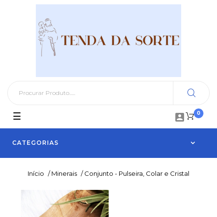
0
Toggle
☰

navigation
CATEGORIAS
Início
/
Minerais
/
Conjunto - Pulseira, Colar e Cristal