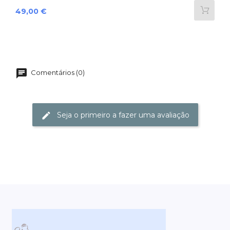
Preço
49,00 €
Comentários (0)
Seja o primeiro a fazer uma avaliação