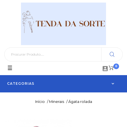
0
Toggle
☰

navigation
CATEGORIAS
Início
/
Minerais
/
Ágata rolada