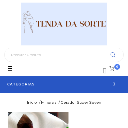
0
Toggle
☰

navigation
CATEGORIAS
Início
/
Minerais
/
Gerador Super Seven