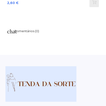
Preço
2,60 €
Comentários (0)