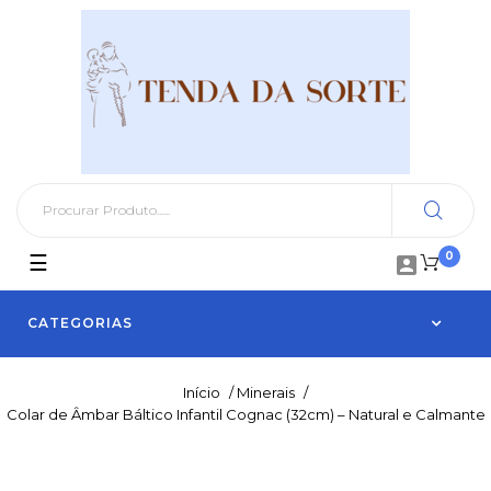
0
Toggle
☰

navigation
CATEGORIAS
Início
/
Minerais
/
Colar de Âmbar Báltico Infantil Cognac (32cm) – Natural e Calmante