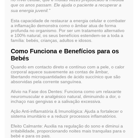
que os anos passam. Ele ajuda o paciente a recupe
rar a
sua energia juveni
l."
Esta capacidade de restaurar a energia celular e combater
a inflamação demonstra como o âmbar atua de forma
profunda no organismo. Por ser um
tratamento alternativo
e 100% natural
, os seus benefícios estendem-se a toda a
família:
bebés, crianças, adultos e idosos
.
Como Funciona e Benefícios para os
Bebés
Quando em contacto direto e contínuo com a pele, o calor
corporal aquece suavemente as contas de âmbar,
libertando microquantidades de ácido succínico que são
absorvidas pela corrente sanguínea.
Alívio na Fase dos Dentes:
Funciona como um relaxante
neuromuscular e analgésico natural, diminuindo a dor, o
inchaço nas gengivas e a salivação excessiva.
Ação Anti-inflamatória & Imunológica:
Ajuda a fortalecer o
sistema imunitário e a reduzir processos inflamatórios.
Efeito Calmante:
Auxilia na regulação do sono e diminui a
irritabilidade, proporcionando noites mais tranquilas para o
bebé e para os pais.