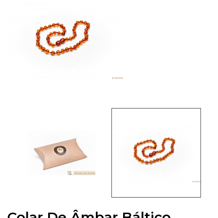
Colar De Âmbar Báltico