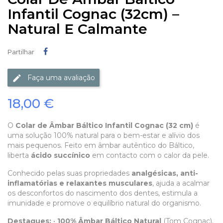
Infantil Cognac (32cm) –
Natural E Calmante
Partilhar
Partilhar
Faça uma avaliação
18,00 €
O
Colar de Âmbar Báltico Infantil Cognac (32 cm)
é
uma solução 100% natural para o bem-estar e alívio dos
mais pequenos. Feito em âmbar autêntico do Báltico,
liberta
ácido succínico
em contacto com o calor da pele.
Conhecido pelas suas propriedades
analgésicas, anti-
inflamatórias e relaxantes musculares
, ajuda a acalmar
os desconfortos do nascimento dos dentes, estimula a
imunidade e promove o equilíbrio natural do organismo.
Destaques:
•
100% Âmbar Báltico Natural
(Tom Cognac).