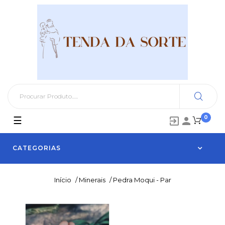
0
Toggle
☰


navigation
CATEGORIAS
Início
/
Minerais
/
Pedra Moqui - Par