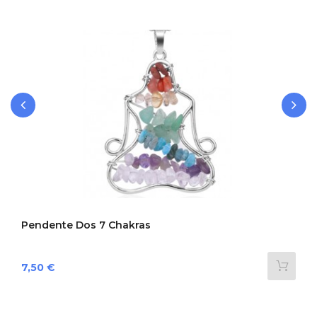
‹
›
Pendente Dos 7 Chakras
Preço
7,50 €