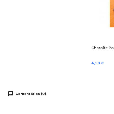
Charoíte Po
Preço
4,50 €
Comentários (0)