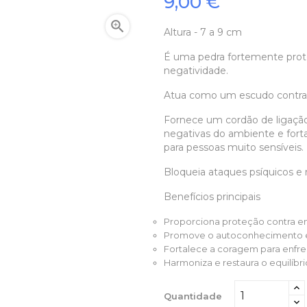
9,00 €

Altura - 7 a 9 cm
É uma pedra fortemente prot
negatividade.
Atua como um escudo contra v
Fornece um cordão de ligação 
negativas do ambiente e fort
para pessoas muito sensíveis.
Bloqueia ataques psíquicos e r
Benefícios principais
Proporciona proteção contra en
Promove o autoconhecimento e 
Fortalece a coragem para enfr
Harmoniza e restaura o equilíbr
Quantidade