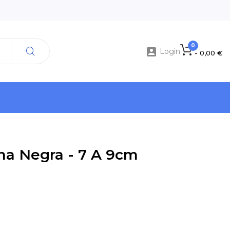
0

Login
- 0,00 €
na Negra - 7 A 9cm