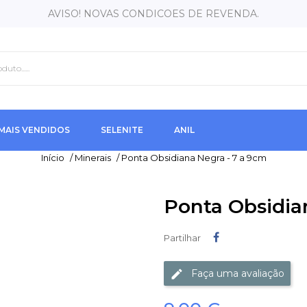
AVISO! NOVAS CONDICOES DE REVENDA.
MAIS VENDIDOS
SELENITE
ANIL
Início
/
Minerais
/
Ponta Obsidiana Negra - 7 a 9cm
Ponta Obsidia
Partilhar
Partilhar
Faça uma avaliação