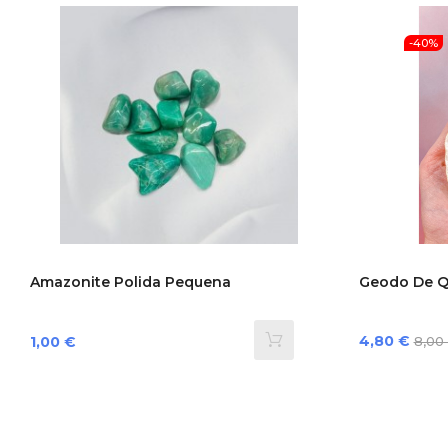
-40%
Amazonite Polida Pequena
Geodo De Q
Preço
Pre
Preço
4,80 €
1,00 €
8,00
norm