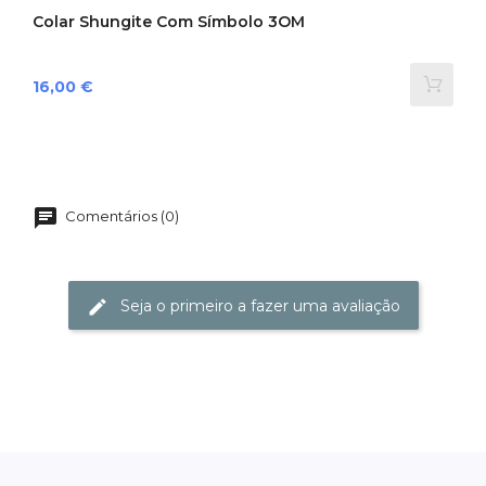
Colar Shungite Com Símbolo 3OM
Preço
16,00 €
Comentários (0)
Seja o primeiro a fazer uma avaliação