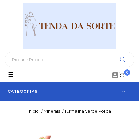
0
Toggle
☰

navigation
CATEGORIAS
Início
/
Minerais
/
Turmalina Verde Polida