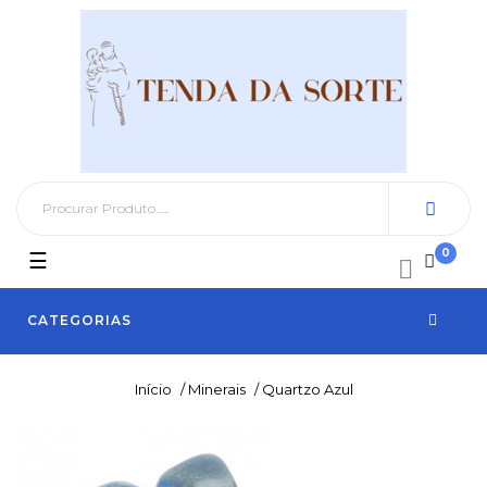
0
Toggle
☰

navigation
CATEGORIAS
Início
/
Minerais
/
Quartzo Azul