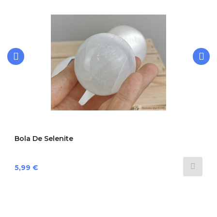
‹
›
Bola De Selenite
Preço
5,99 €