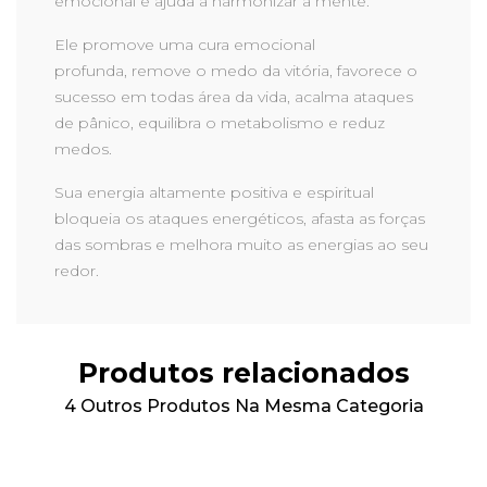
emocional e ajuda a harmonizar a mente.
Ele promove uma cura emocional
profunda, remove o medo da vitória, favorece o
sucesso em todas área da vida, acalma ataques
de pânico, equilibra o metabolismo e reduz
medos.
Sua energia altamente positiva e espiritual
bloqueia os ataques energéticos, afasta as forças
das sombras e melhora muito as energias ao seu
redor.
Produtos relacionados
4 Outros Produtos Na Mesma Categoria