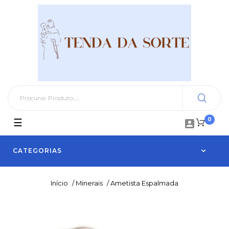
0
Toggle
☰

navigation
CATEGORIAS
Início
/
Minerais
/
Ametista Espalmada