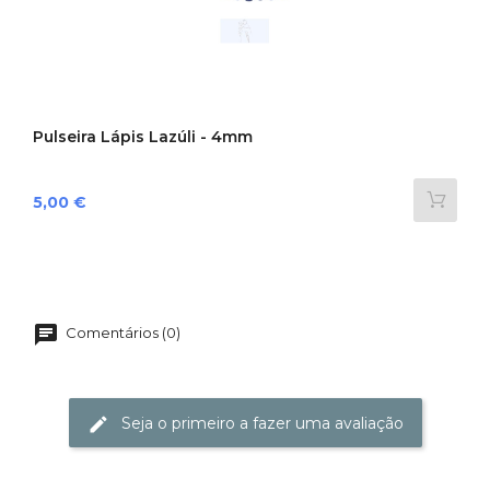
Pulseira Lápis Lazúli - 4mm
Preço
5,00 €
Comentários (0)
Seja o primeiro a fazer uma avaliação