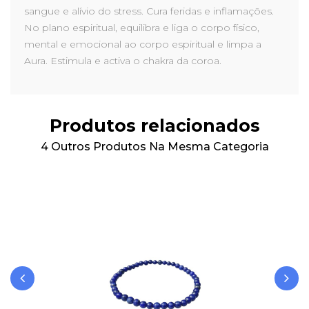
sangue e alívio do stress. Cura feridas e inflamações.
No plano espiritual, equilibra e liga o corpo físico,
mental e emocional ao corpo espiritual e limpa a
Aura. Estimula e activa o chakra da coroa.
Produtos relacionados
4 Outros Produtos Na Mesma Categoria
‹
›