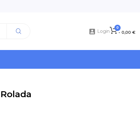
0

Login
- 0,00 €
 Rolada