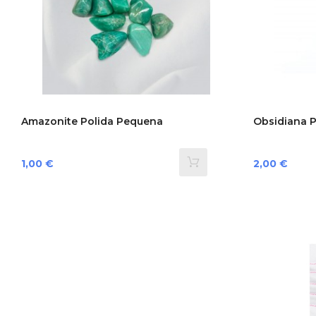
Amazonite Polida Pequena
Obsidiana P
Preço
Preço
1,00 €
2,00 €