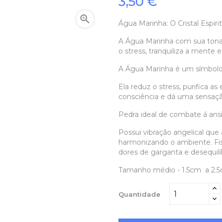
3,50 €

Água Marinha: O Cristal Espiri
A Água Marinha com sua tonal
o stress, tranquiliza a mente e
A Água Marinha é um símbolo da
Ela reduz o stress, purifica 
consciência e dá uma sensaçã
Pedra ideal de combate á ans
Possui vibração angelical que a
harmonizando o ambiente. Fis
dores de garganta e desequilíb
Tamanho médio - 1.5cm a 2.
Quantidade