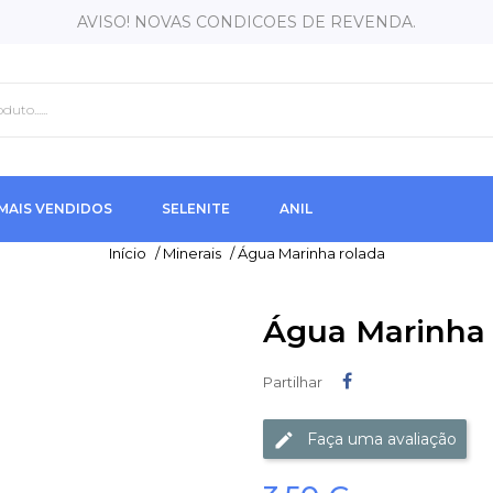
AVISO! NOVAS CONDICOES DE REVENDA.
MAIS VENDIDOS
SELENITE
ANIL
Início
/
Minerais
/
Água Marinha rolada
Água Marinha
Partilhar
Partilhar
Faça uma avaliação