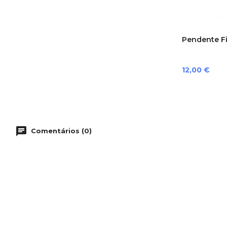
Pendente F
Preço
12,00 €
Comentários (0)