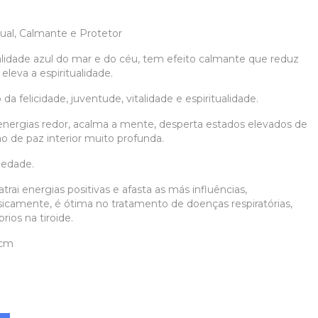
tual, Calmante e Protetor
idade azul do mar e do céu, tem efeito calmante que reduz
 eleva a espiritualidade.
 felicidade, juventude, vitalidade e espiritualidade.
as energias redor, acalma a mente, desperta estados elevados de
o de paz interior muito profunda.
iedade.
trai energias positivas e afasta as más influências,
icamente, é ótima no tratamento de doenças respiratórias,
rios na tiroide.
5cm