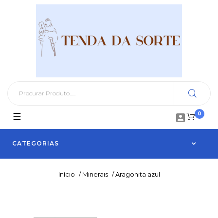
0
Toggle
☰

navigation
CATEGORIAS
Início
/
Minerais
/
Aragonita azul