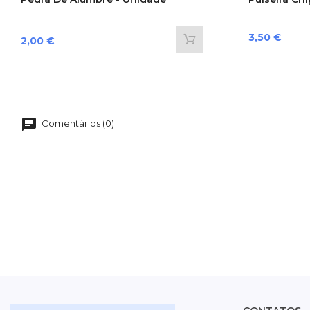
Preço
3,50 €
Preço
2,00 €
Comentários (0)