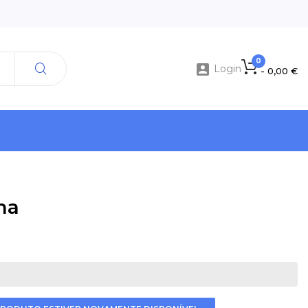
0

Login
- 0,00 €
na