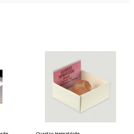
erde
Quartzo Hematóide