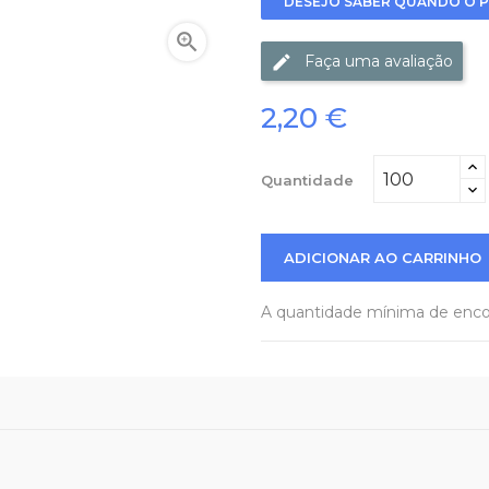
DESEJO SABER QUANDO O P

Faça uma avaliação
2,20 €
Quantidade
ADICIONAR AO CARRINHO
A quantidade mínima de enc