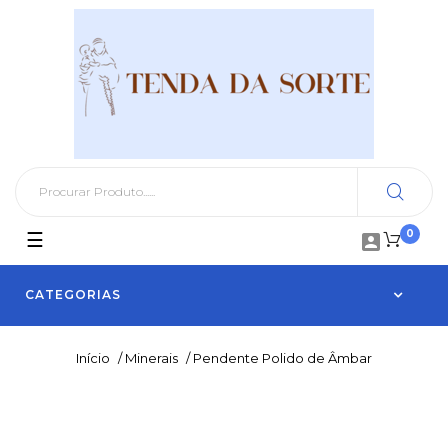
0
Toggle
☰

navigation
CATEGORIAS
Início
/
Minerais
/
Pendente Polido de Âmbar