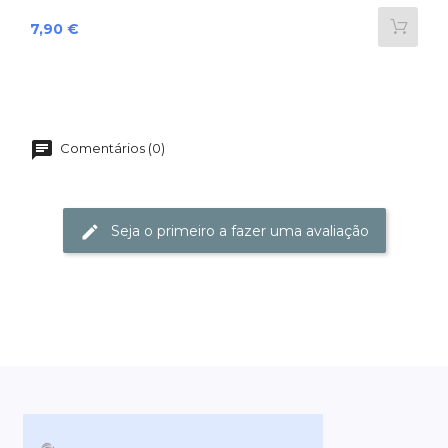
Preço
7,90 €
Comentários (0)
Seja o primeiro a fazer uma avaliação