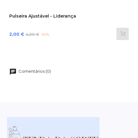
Pulseira Ajustável - Liderança
Preço
Preço
2,00 €
4,00 €
-50%
normal
Comentários (0)