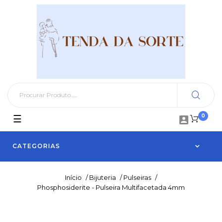
0
Toggle
☰

navigation
CATEGORIAS
Início
/
Bijuteria
/
Pulseiras
/
Phosphosiderite - Pulseira Multifacetada 4mm