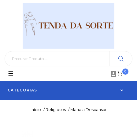
0
Toggle
☰

navigation
CATEGORIAS
Início
/
Religiosos
/
Maria a Descansar