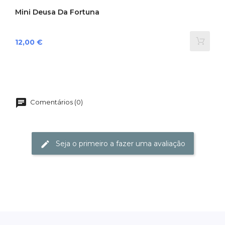
Mini Deusa Da Fortuna
Preço
12,00 €
Comentários (0)
Seja o primeiro a fazer uma avaliação