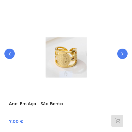
‹
›
Anel Em Aço - São Bento
Preço
7,00 €