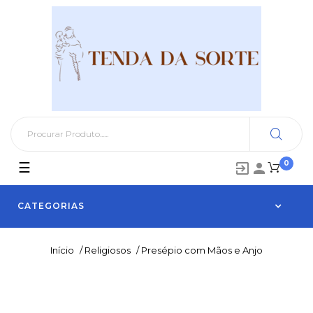
0
Toggle
☰


navigation
CATEGORIAS
Início
/
Religiosos
/
Presépio com Mãos e Anjo