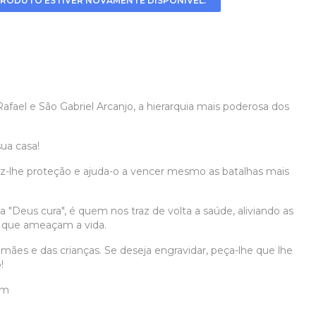
RODUTO ESTIVER NOVAMENTE DISPONÍVEL.
ael e São Gabriel Arcanjo, a hierarquia mais poderosa dos
sua casa!
raz-lhe proteção e ajuda-o a vencer mesmo as batalhas mais
a "Deus cura", é quem nos traz de volta a saúde, aliviando as
s que ameaçam a vida.
 mães e das crianças. Se deseja engravidar, peça-lhe que lhe
!
cm