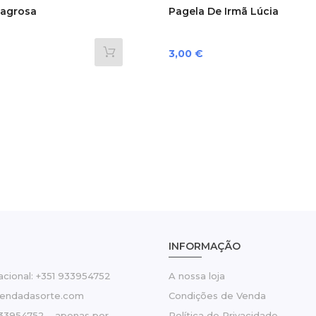
lagrosa
Pagela De Irmã Lúcia
Preço
3,00 €
INFORMAÇÃO
cional: +351 933954752
A nossa loja
tendadasorte.com
Condições de Venda
33954752 – apenas por
Política de Privacidade