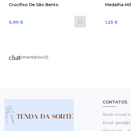
Crucifixo De São Bento
Medalha Mi
Preço
Preço
0,90 €
1,25 €
Comentários (0)
CONTATOS
Rede movel na
Email: geral@
Whatsapp – 9