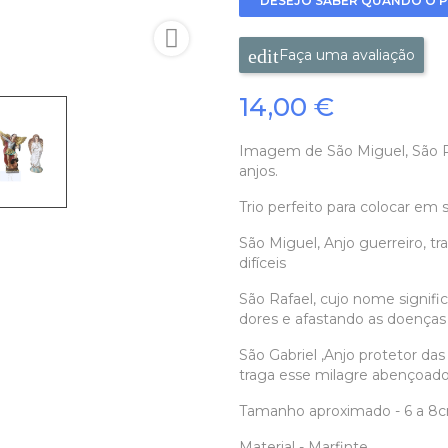
DESEJO SABER QUANDO O P

Faça uma avaliação
14,00 €
Imagem de São Miguel, São Raf
anjos.
Trio perfeito para colocar em 
São Miguel, Anjo guerreiro, t
difíceis
São Rafael, cujo nome signific
dores e afastando as doença
São Gabriel ,Anjo protetor das
traga esse milagre abençoado
Tamanho aproximado - 6 a 8
Material - Marfinte