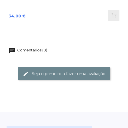
Preço
34,00 €
Comentários (0)
Seja o primeiro a fazer uma avaliação