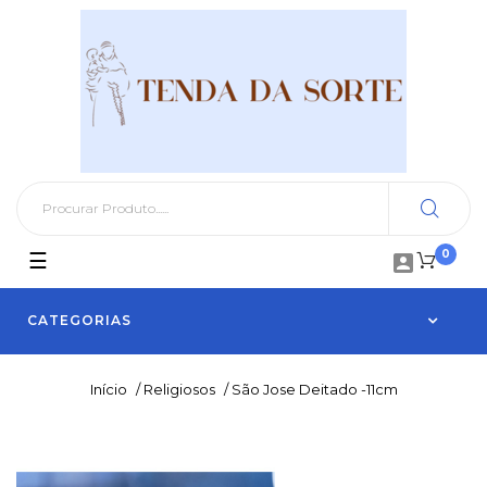
0
Toggle
☰

navigation
CATEGORIAS
Início
/
Religiosos
/
São Jose Deitado -11cm