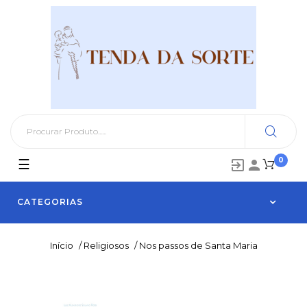
0
Toggle
☰


navigation
CATEGORIAS
Início
/
Religiosos
/
Nos passos de Santa Maria