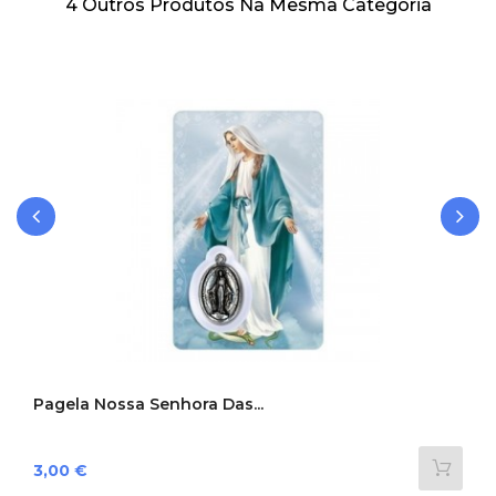
4 Outros Produtos Na Mesma Categoria
‹
›
Pagela Nossa Senhora Das...
Preço
3,00 €