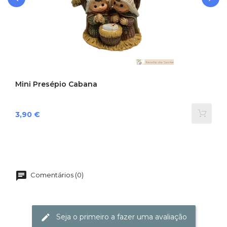
‹
›
Mini Presépio Cabana
Preço
3,90 €
Comentários (0)
Seja o primeiro a fazer uma avaliação