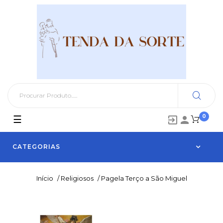
0
Toggle
☰


navigation
CATEGORIAS
Início
/
Religiosos
/
Pagela Terço a São Miguel