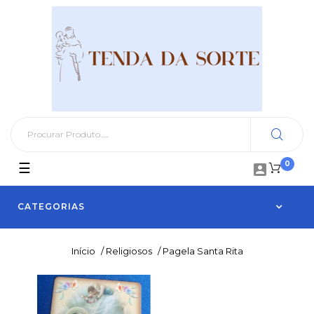
0
Toggle
☰

navigation
CATEGORIAS
Início
/
Religiosos
/
Pagela Santa Rita