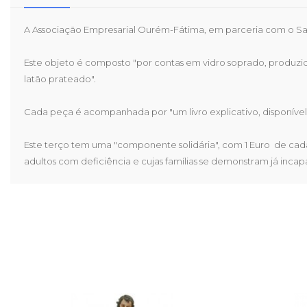
A Associação Empresarial Ourém-Fátima, em parceria com o Sa
Este objeto é composto "por contas em vidro soprado, produz
latão prateado".
Cada peça é acompanhada por "um livro explicativo, disponível
Este terço tem uma "componente solidária", com 1 Euro de cada 
adultos com deficiência e cujas famílias se demonstram já inc