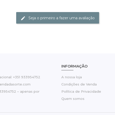
Seja o primeiro a fazer uma avaliação
INFORMAÇÃO
cional: +351 933954752
A nossa loja
tendadasorte.com
Condições de Venda
33954752 – apenas por
Política de Privacidade
Quem somos