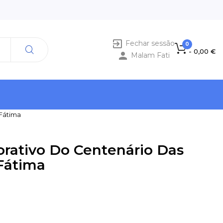

Fechar sessão
0
- 0,00 €

Malam Fati
Fátima
ativo Do Centenário Das
Fátima