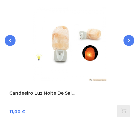
‹
›
Candeeiro Luz Noite De Sal...
Preço
11,00 €