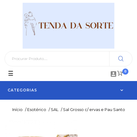
0
Toggle
☰

navigation
CATEGORIAS
Início
/
Esotérico
/
SAL
/
Sal Grosso c/ ervas e Pau Santo