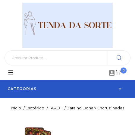
0
Toggle
☰

navigation
CATEGORIAS
Início
/
Esotérico
/
TAROT
/
Baralho Dona 7 Encruzilhadas