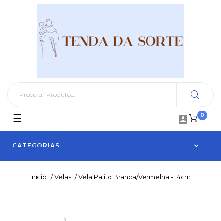
0
Toggle
☰

navigation
CATEGORIAS
Início
/
Velas
/
Vela Palito Branca/Vermelha - 14cm