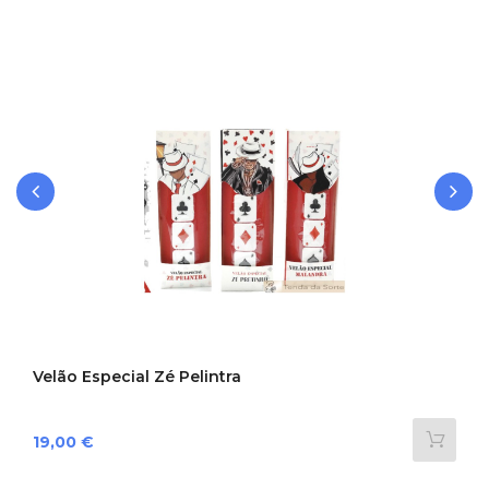
‹
›
Velão Especial Zé Pelintra
Preço
19,00 €