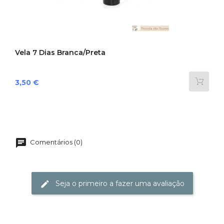
Vela 7 Dias Branca/Preta
Preço
3,50 €
Comentários (0)
Seja o primeiro a fazer uma avaliação