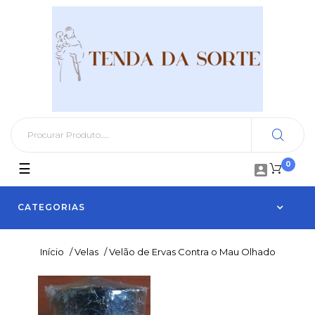
0
Toggle
☰

navigation
CATEGORIAS
Início
/
Velas
/
Velão de Ervas Contra o Mau Olhado