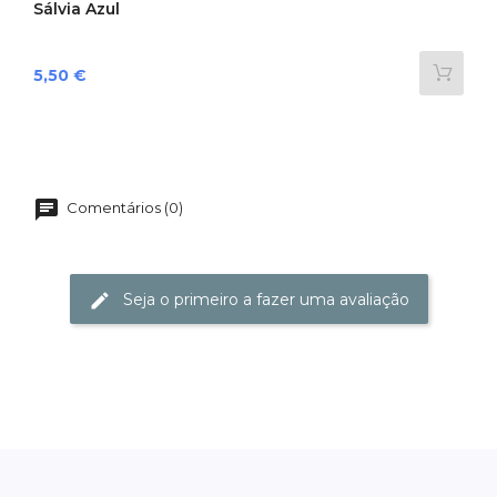
Sálvia Azul
Preço
5,50 €
Comentários (0)
Seja o primeiro a fazer uma avaliação