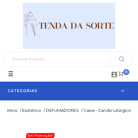
0
Toggle
☰

navigation
CATEGORIAS
Início
/
Esotérico
/
DEFUMADORES
/
Caixa - Carvão Litúrgico
Em Promoção!