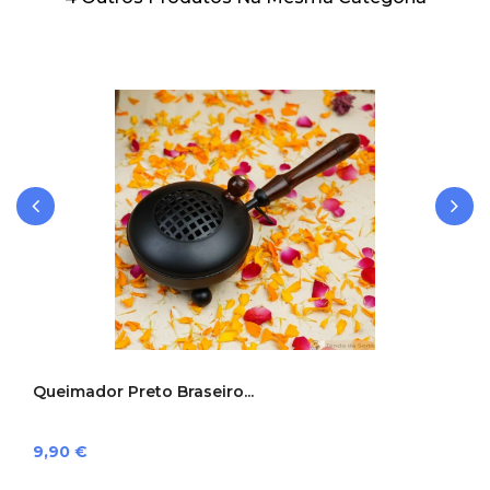
‹
›
Queimador Preto Braseiro...
Preço
9,90 €