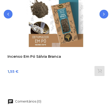
‹
›
Incenso Em Pó Sálvia Branca
Preço
1,55 €
Comentários (0)