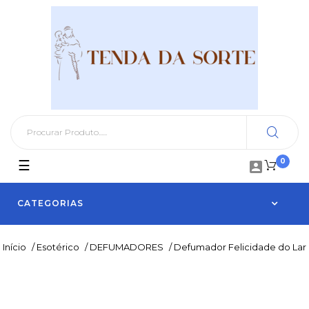
0
Toggle
☰

navigation
CATEGORIAS
Início
/
Esotérico
/
DEFUMADORES
/
Defumador Felicidade do Lar