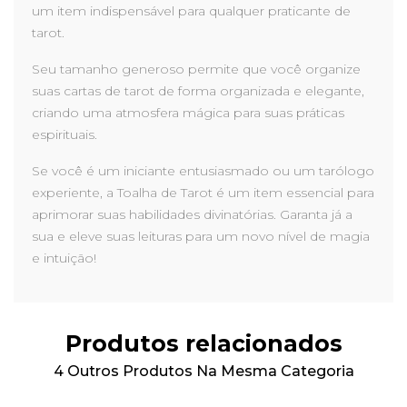
um item indispensável para qualquer praticante de
tarot.
Seu tamanho generoso permite que você organize
suas cartas de tarot de forma organizada e elegante,
criando uma atmosfera mágica para suas práticas
espirituais.
Se você é um iniciante entusiasmado ou um tarólogo
experiente, a Toalha de Tarot é um item essencial para
aprimorar suas habilidades divinatórias. Garanta já a
sua e eleve suas leituras para um novo nível de magia
e intuição!
Produtos relacionados
4 Outros Produtos Na Mesma Categoria