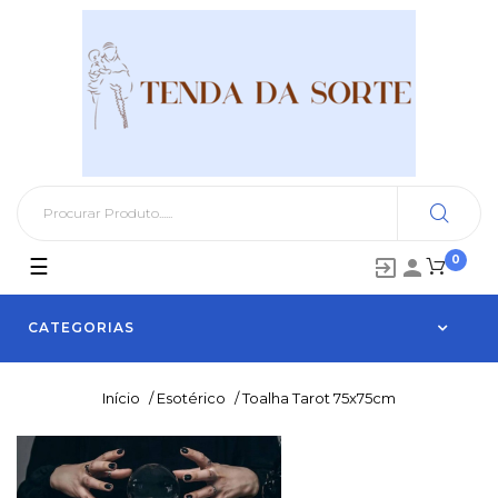
0
Toggle
☰


navigation
CATEGORIAS
Início
/
Esotérico
/
Toalha Tarot 75x75cm