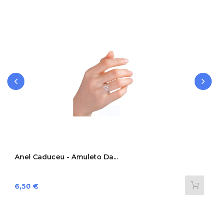
‹
›
Anel Caduceu - Amuleto Da...
Preço
6,50 €