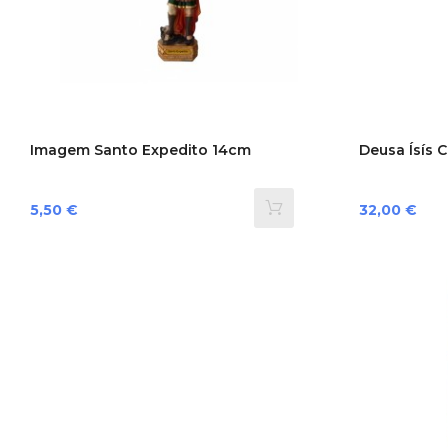
Imagem Santo Expedito 14cm
Deusa Ísís 
Preço
Preço
5,50 €
32,00 €