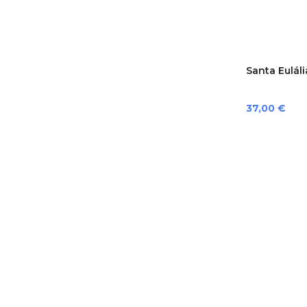
Santa Euláli
Preço
37,00 €