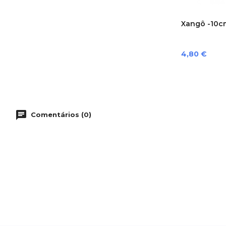
Xangô -10c
Preço
4,80 €
Comentários (0)