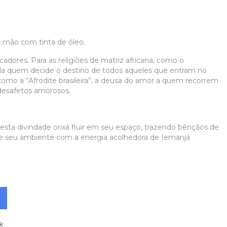
 mão com tinta de óleo.
cadores. Para as religiões de matriz africana, como o
a quem decide o destino de todos aqueles que entram no
mo a “Afrodite brasileira”, a deusa do amor a quem recorrem
desafetos amorosos.
sta divindade orixá fluir em seu espaço, trazendo bênçãos de
ne seu ambiente com a energia acolhedora de Iemanjá
k