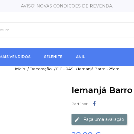
AVISO! NOVAS CONDICOES DE REVENDA.
MAIS VENDIDOS
SELENITE
ANIL
Início
/
Decoração
/
FIGURAS
/
Iemanjá Barro - 25cm
Iemanjá Barro
Partilhar
Partilhar
Faça uma avaliação