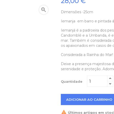
28,00 €

Dimensões -25cm
Iemanja em barro e pintada á
Iemanjá é a padroeira dos pes
Candomblé e a Umbanda, é el
mar. Também é considerada co
os apaixonados em casos de 
Considerada a Rainha do Mar!
Deixe a presença majestosa de
serenidade e proteção. Ador
Quantidade
ADICIONAR AO CARRINHO

Últimos artigos em stoc