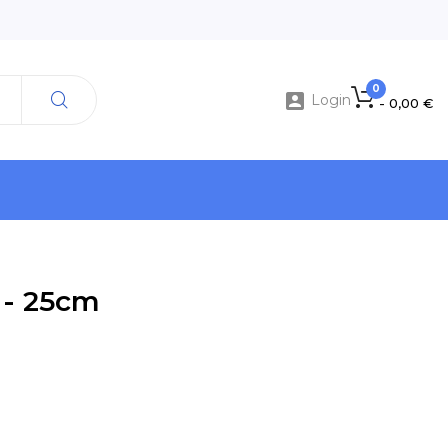
0

Login
- 0,00 €
 - 25cm