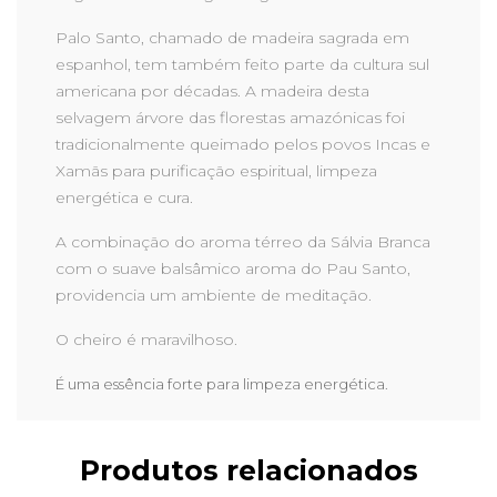
Palo Santo, chamado de madeira sagrada em
espanhol, tem também feito parte da cultura sul
americana por décadas. A madeira desta
selvagem árvore das florestas amazónicas foi
tradicionalmente queimado pelos povos Incas e
Xamãs para purificação espiritual, limpeza
energética e cura.
A combinação do aroma térreo da Sálvia Branca
com o suave balsâmico aroma do Pau Santo,
providencia um ambiente de meditação.
O cheiro é maravilhoso.
É uma essência forte para limpeza energética.
Produtos relacionados