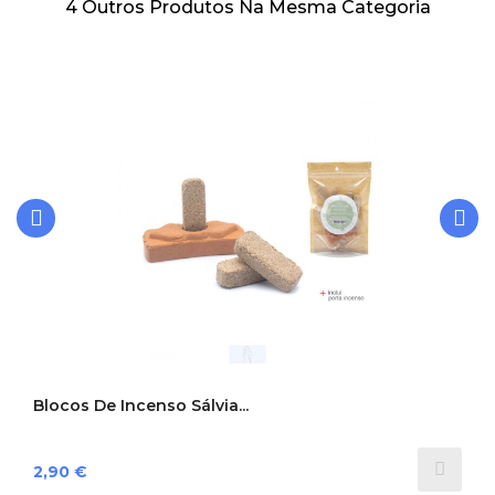
4 Outros Produtos Na Mesma Categoria
‹
›
Blocos De Incenso Sálvia...
Preço
2,90 €