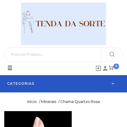
0
Toggle
☰


navigation
CATEGORIAS
Início
/
Minerais
/
Chama Quartzo Rosa