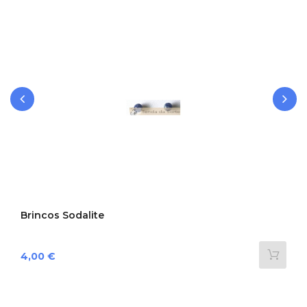
‹
›
Brincos Sodalite
Preço
4,00 €