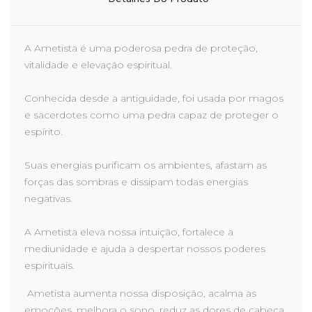
A Ametista é uma poderosa pedra de proteção,
vitalidade e elevação espiritual.
Conhecida desde a antiguidade, foi usada por magos
e sacerdotes como uma pedra capaz de proteger o
espírito.
Suas energias purificam os ambientes, afastam as
forças das sombras e dissipam todas energias
negativas.
A Ametista eleva nossa intuição, fortalece a
mediunidade e ajuda a despertar nossos poderes
espirituais.
Ametista aumenta nossa disposição, acalma as
emoções, melhora o sono, reduz as dores de cabeça,