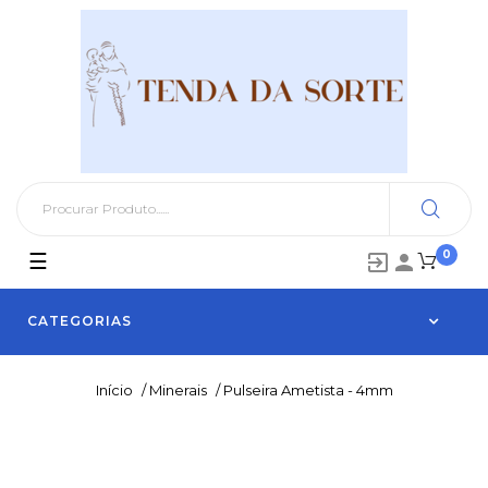
0
Toggle
☰


navigation
CATEGORIAS
Início
/
Minerais
/
Pulseira Ametista - 4mm