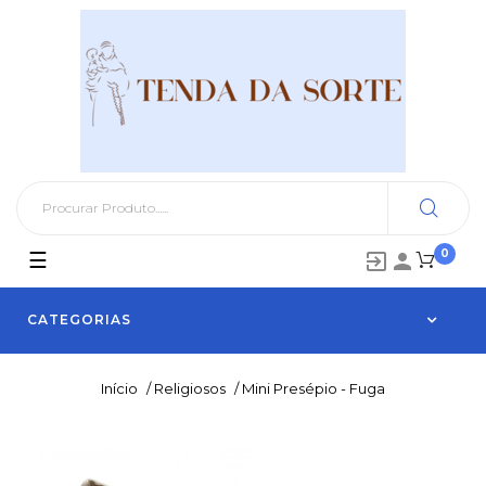
0
Toggle
☰


navigation
CATEGORIAS
Início
/
Religiosos
/
Mini Presépio - Fuga