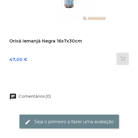
Orixá Iemanjá Negra 16x7x30cm
Preço
47,00 €
Comentários (0)
Seja o primeiro a fazer uma avaliação