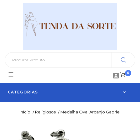
0
Toggle
☰

navigation
CATEGORIAS
Início
/
Religiosos
/
Medalha Oval Arcanjo Gabriel