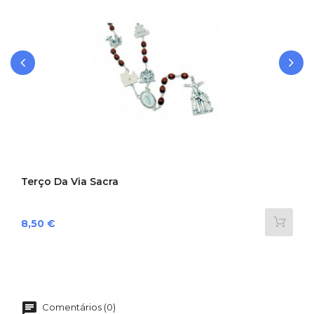
‹
›
Terço Da Via Sacra
Preço
8,50 €
Comentários (0)